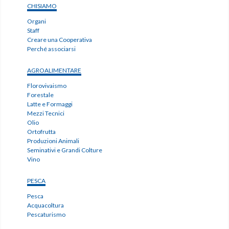
CHISIAMO
Organi
Staff
Creare una Cooperativa
Perché associarsi
AGROALIMENTARE
Florovivaismo
Forestale
Latte e Formaggi
Mezzi Tecnici
Olio
Ortofrutta
Produzioni Animali
Seminativi e Grandi Colture
Vino
PESCA
Pesca
Acquacoltura
Pescaturismo