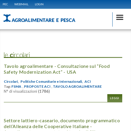
PEC
WEBMAIL
LOGIN
AGROALIMENTARE E PESCA
le Circolari
Tavolo agroalimentare - Consultazione sul “Food
Safety Modernization Act” - USA
Circolari,
Politiche Comunitarie e Internazionali,
ACI
Tag:
FSMA
,
PROPOSTE ACI
,
TAVOLO AGROALIMENTARE
N° di visualizzazioni
(1786)
LEGGI
Settore lattiero-caseario, documento programmatico
dell’Alleanza delle Cooperative Italiane -