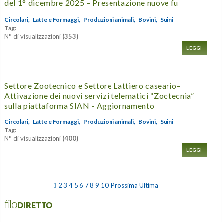
del 1° dicembre 2025 – Presentazione nuove fu
Circolari,
Latte e Formaggi,
Produzioni animali,
Bovini,
Suini
Tag:
N° di visualizzazioni
(353)
LEGGI
Settore Zootecnico e Settore Lattiero caseario–
Attivazione dei nuovi servizi telematici “Zootecnia”
sulla piattaforma SIAN - Aggiornamento
Circolari,
Latte e Formaggi,
Produzioni animali,
Bovini,
Suini
Tag:
N° di visualizzazioni
(400)
LEGGI
1
2
3
4
5
6
7
8
9
10
Prossima
Ultima
filoDIRETTO