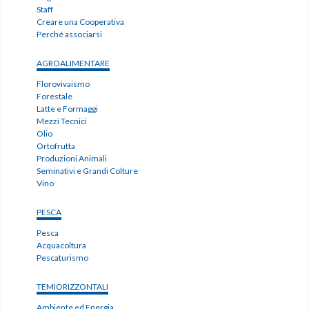
Staff
Creare una Cooperativa
Perché associarsi
AGROALIMENTARE
Florovivaismo
Forestale
Latte e Formaggi
Mezzi Tecnici
Olio
Ortofrutta
Produzioni Animali
Seminativi e Grandi Colture
Vino
PESCA
Pesca
Acquacoltura
Pescaturismo
TEMIORIZZONTALI
Ambiente ed Energia