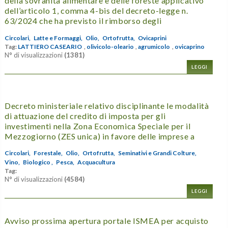
della sovranità alimentare e delle foreste applicativo
dell’articolo 1, comma 4-bis del decreto-legge n.
63/2024 che ha previsto il rimborso degli
Circolari,
Latte e Formaggi,
Olio,
Ortofrutta,
Ovicaprini
Tag:
LATTIERO CASEARIO
,
olivicolo-oleario
,
agrumicolo
,
ovicaprino
N° di visualizzazioni
(1381)
LEGGI
Decreto ministeriale relativo disciplinante le modalità
di attuazione del credito di imposta per gli
investimenti nella Zona Economica Speciale per il
Mezzogiorno (ZES unica) in favore delle imprese a
Circolari,
Forestale,
Olio,
Ortofrutta,
Seminativi e Grandi Colture,
Vino,
Biologico ,
Pesca,
Acquacultura
Tag:
N° di visualizzazioni
(4584)
LEGGI
Avviso prossima apertura portale ISMEA per acquisto