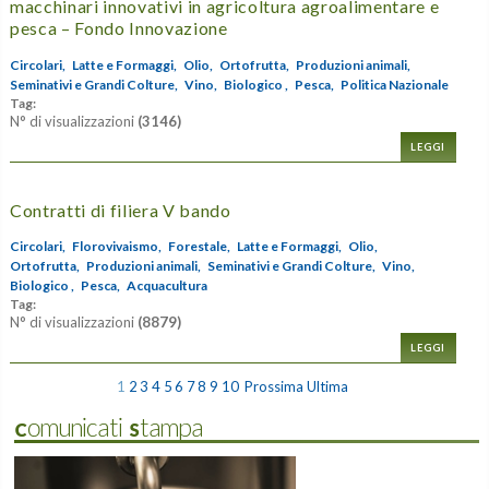
macchinari innovativi in agricoltura agroalimentare e
pesca – Fondo Innovazione
Circolari,
Latte e Formaggi,
Olio,
Ortofrutta,
Produzioni animali,
Seminativi e Grandi Colture,
Vino,
Biologico ,
Pesca,
Politica Nazionale
Tag:
N° di visualizzazioni
(3146)
LEGGI
Contratti di filiera V bando
Circolari,
Florovivaismo,
Forestale,
Latte e Formaggi,
Olio,
Ortofrutta,
Produzioni animali,
Seminativi e Grandi Colture,
Vino,
Biologico ,
Pesca,
Acquacultura
Tag:
N° di visualizzazioni
(8879)
LEGGI
1
2
3
4
5
6
7
8
9
10
Prossima
Ultima
Comunicati Stampa