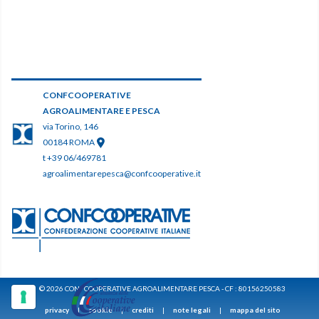
CONFCOOPERATIVE
AGROALIMENTARE E PESCA
via Torino, 146
00184 ROMA
t +39 06/469781
agroalimentarepesca@confcooperative.it
© 2026 CONFCOOPERATIVE AGROALIMENTARE PESCA - CF : 80156250583
privacy
|
cookie
|
crediti
|
note legali
|
mappa del sito