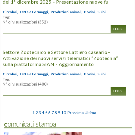
del 1° dicembre 2025 – Presentazione nuove fu
Circolari,
Latte e Formaggi,
Produzioni animali,
Bovini,
Suini
Tag:
N° di visualizzazioni
(352)
LEGGI
Settore Zootecnico e Settore Lattiero caseario–
Attivazione dei nuovi servizi telematici “Zootecnia”
sulla piattaforma SIAN - Aggiornamento
Circolari,
Latte e Formaggi,
Produzioni animali,
Bovini,
Suini
Tag:
N° di visualizzazioni
(400)
LEGGI
1
2
3
4
5
6
7
8
9
10
Prossima
Ultima
Comunicati stampa