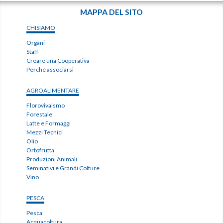
MAPPA DEL SITO
CHISIAMO
Organi
Staff
Creare una Cooperativa
Perché associarsi
AGROALIMENTARE
Florovivaismo
Forestale
Latte e Formaggi
Mezzi Tecnici
Olio
Ortofrutta
Produzioni Animali
Seminativi e Grandi Colture
Vino
PESCA
Pesca
Acquacoltura