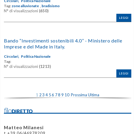
Circolari,
Politica Nazionale
Tag:
zone alluvionate
,
bradisismo
N° di visualizzazioni
(650)
LEGGI
Bando “Investimenti sostenibili 4.0” - Ministero delle
Imprese e del Made in Italy.
Circolari,
Politica Nazionale
Tag:
N° di visualizzazioni
(1213)
LEGGI
1
2
3
4
5
6
7
8
9
10
Prossima
Ultima
filoDIRETTO
Matteo Milanesi
t +39 06/46978209