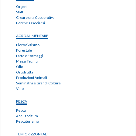
Organi
Staff
Creare una Cooperativa
Perché associarsi
AGROALIMENTARE
Florovivaismo
Forestale
Latte e Formaggi
Mezzi Tecnici
Olio
Ortofrutta
Produzioni Animali
Seminativi e Grandi Colture
Vino
PESCA
Pesca
Acquacoltura
Pescaturismo
TEMIORIZZONTALI