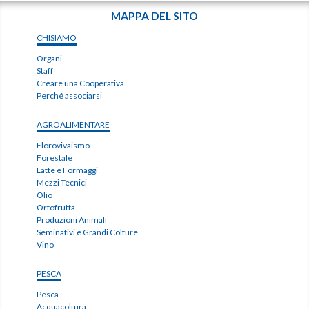
MAPPA DEL SITO
CHISIAMO
Organi
Staff
Creare una Cooperativa
Perché associarsi
AGROALIMENTARE
Florovivaismo
Forestale
Latte e Formaggi
Mezzi Tecnici
Olio
Ortofrutta
Produzioni Animali
Seminativi e Grandi Colture
Vino
PESCA
Pesca
Acquacoltura