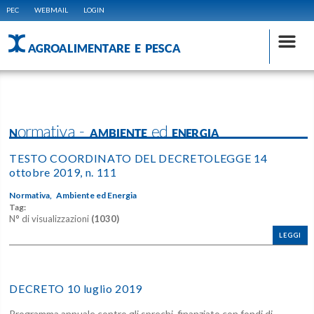
PEC
WEBMAIL
LOGIN
AGROALIMENTARE E PESCA
Normativa - AMBIENTE ed ENERGIA
TESTO COORDINATO DEL DECRETOLEGGE 14
ottobre 2019, n. 111
Normativa,
Ambiente ed Energia
Tag:
N° di visualizzazioni
(1030)
LEGGI
DECRETO 10 luglio 2019
Programma annuale contro gli sprechi, finanziato con fondi di