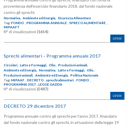
provenienza dell'esercizio finanziario 2018, dal fondo nazionale
contro gli sprechi.
Normativa,
Ambiente ed Energia,
Sicurezza Alimentare
Tag:
FONDO
,
PROGRAMMA ANNUALE
,
SPRECO ALIMENTARE
,
MIPAAFT
N° di visualizzazioni
(1654)
LEGGI
Sprechi alimentari – Programma annuale 2017
Circolari,
Latte e Formaggi,
Olio,
Produzioni animali,
Ambiente ed Energia,
Normativa,
Latte e Formaggi,
Olio,
Produzioni animali,
Ambiente ed Energia,
Politica Nazionale
Tag:
MIPAAF
,
DECRETO
,
sprechi alimentari
,
FONDO
,
PROGRAMMA 2017
,
LEGGE GADDA
N° di visualizzazioni
(5487)
LEGGI
DECRETO 29 dicembre 2017
Programma annuale contro gli sprechi per l'anno 2017, finanziato
dal fondo nazionale contro gli sprechi, in attuazione della legge 19