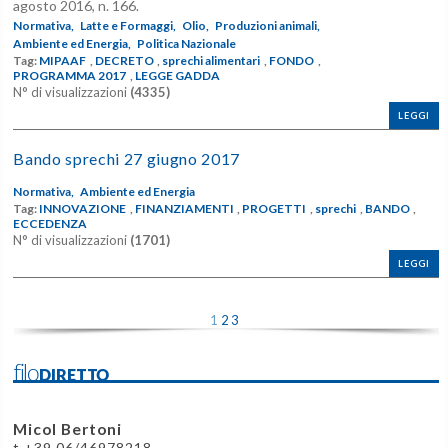
agosto 2016, n. 166.
Normativa,
Latte e Formaggi,
Olio,
Produzioni animali,
Ambiente ed Energia,
Politica Nazionale
Tag:
MIPAAF
,
DECRETO
,
sprechi alimentari
,
FONDO
,
PROGRAMMA 2017
,
LEGGE GADDA
N° di visualizzazioni
(4335)
LEGGI
Bando sprechi 27 giugno 2017
Normativa,
Ambiente ed Energia
Tag:
INNOVAZIONE
,
FINANZIAMENTI
,
PROGETTI
,
sprechi
,
BANDO
,
ECCEDENZA
N° di visualizzazioni
(1701)
LEGGI
1
2
3
filoDIRETTO
Micol Bertoni
t +39 06/46978218