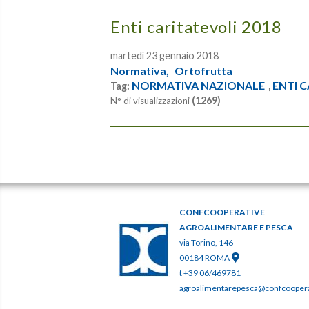
Enti caritatevoli 2018
martedì 23 gennaio 2018
Normativa,
Ortofrutta
NORMATIVA NAZIONALE
ENTI 
Tag:
,
(1269)
N° di visualizzazioni
CONFCOOPERATIVE
AGROALIMENTARE E PESCA
via Torino, 146
00184 ROMA
t +39 06/469781
agroalimentarepesca@confcooperat