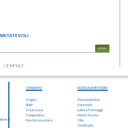
CARITATEVOLI
LEGGI
1
2
3
4
5
6
7
CHISIAMO
AGROALIMENTARE
Organi
Florovivaismo
Staff
Forestale
Creare una
Latte e Formaggi
Cooperativa
Mezzi Tecnici
ive.it
Perché associarsi
Olio
Ortofrutta