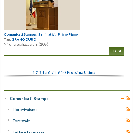
Comunicati Stampa,
Seminativi,
Primo Piano
Tag:
GRANO DURO
N° di visualizzazioni
(105)
LEGGI
1
2
3
4
5
6
7
8
9
10
Prossima
Ultima
Comunicati Stampa
Florovivaismo
Forestale
Latte e Formaggi