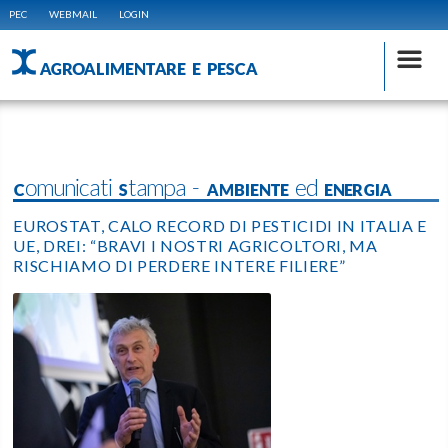
PEC
WEBMAIL
LOGIN
AGROALIMENTARE E PESCA
Comunicati Stampa - AMBIENTE ed ENERGIA
EUROSTAT, CALO RECORD DI PESTICIDI IN ITALIA E
UE, DREI: “BRAVI I NOSTRI AGRICOLTORI, MA
RISCHIAMO DI PERDERE INTERE FILIERE”