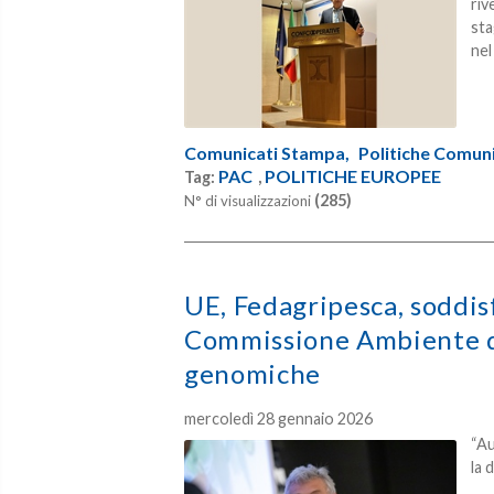
riv
sta
nel
Comunicati Stampa,
Politiche Comunit
PAC
POLITICHE EUROPEE
Tag:
,
(285)
N° di visualizzazioni
UE, Fedagripesca, soddis
Commissione Ambiente de
genomiche
mercoledì 28 gennaio 2026
“Au
la 