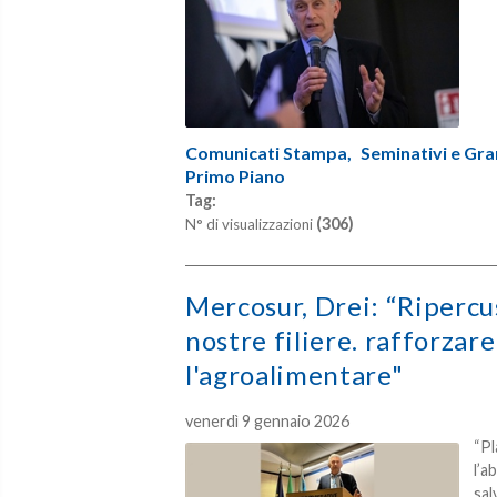
Comunicati Stampa,
Seminativi e Gra
Primo Piano
Tag:
(306)
N° di visualizzazioni
Mercosur, Drei: “Ripercu
nostre filiere. rafforzar
l'agroalimentare"
venerdì 9 gennaio 2026
“Pl
l’a
sal