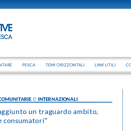
NTARE
PESCA
TEMI ORIZZONTALI
LINK UTILI
C
 COMUNITARIE e INTERNAZIONALI
raggiunto un traguardo ambito,
 e consumatori”