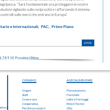
agripesca. “Sarà fondamentale ora proteggere le nostre
duzioni vigilando sulla reciprocità e rafforzando il sistema
 controlli sulle merci che entrano in Europa”.
arie e Internazionali,
PAC,
Primo Piano
LEGGI
6
7
8
9
10
Prossima
Ultima
CHISIAMO
AGROALIMENTARE
Organi
Florovivaismo
Staff
Forestale
Creare una
Latte e Formaggi
Cooperativa
Mezzi Tecnici
ive.it
Perché associarsi
Olio