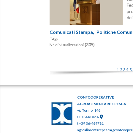
Fed
pro
dei
Comunicati Stampa,
Politiche Comunit
Tag:
(305)
N° di visualizzazioni
1
2
3
4
5
CONFCOOPERATIVE
AGROALIMENTARE E PESCA
via Torino, 146
00184 ROMA
t +39 06/469781
agroalimentarepesca@confcooperat