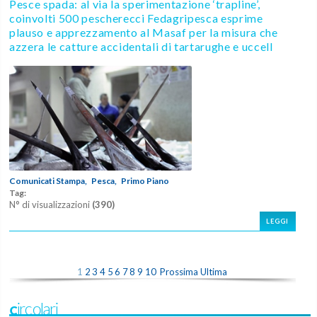
Pesce spada: al via la sperimentazione ‘trapline’,
coinvolti 500 pescherecci Fedagripesca esprime
plauso e apprezzamento al Masaf per la misura che
azzera le catture accidentali di tartarughe e uccell
Comunicati Stampa,
Pesca,
Primo Piano
Tag:
N° di visualizzazioni
(390)
LEGGI
1
2
3
4
5
6
7
8
9
10
Prossima
Ultima
Circolari