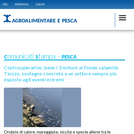
PEC
WEBMAIL
LOGIN
AGROALIMENTARE E PESCA
Comunicati Stampa - PESCA
Confcooperative, bene i 3 milioni al Fondo calamità.
Tiozzo, sostegno concreto a un settore sempre più
esposto agli eventi estremi
Ondate di calore, mareggiate, siccità e specie aliene tra le