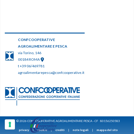
CONFCOOPERATIVE
AGROALIMENTARE E PESCA
via Torino, 146
00184 ROMA
t +39 06/469781
agroalimentarepesca@confcooperative.it
© 2026 CONFCOOPERATIVE AGROALIMENTARE PESCA - CF : 80156250583
privacy
|
cookie
|
crediti
|
note legali
|
mappa del sito