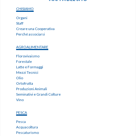
CHISIAMO
Organi
Staff
Creare una Cooperativa
Perché associarsi
AGROALIMENTARE
Florovivaismo
Forestale
Latte e Formaggi
Mezzi Tecnici
Olio
Ortofrutta
Produzioni Animali
Seminativi e Grandi Colture
Vino
PESCA
Pesca
Acquacoltura
Pescaturismo