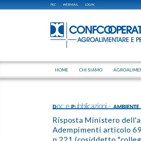
PEC
WEBMAIL
LOGIN
HOME
CHI SIAMO
AGROALIME
Doc e Pubblicazioni - AMBIENTE
Risposta Ministero dell'
Adempimenti articolo 69
n.221 (cosiddetto "colle