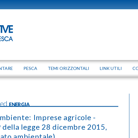
NTARE
PESCA
TEMI ORIZZONTALI
LINK UTILI
C
 ed ENERGIA
ambiente: Imprese agricole -
 della legge 28 dicembre 2015,
gato ambientale)