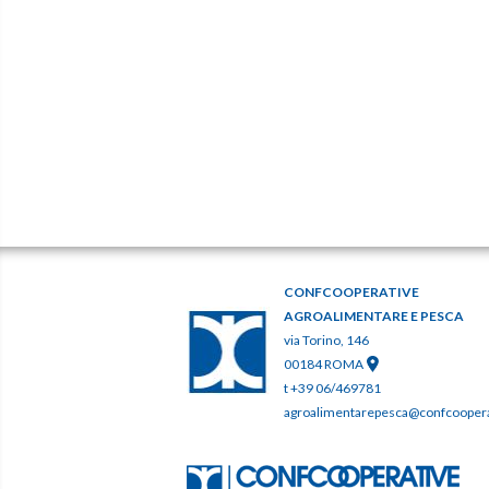
CONFCOOPERATIVE
AGROALIMENTARE E PESCA
via Torino, 146
00184 ROMA
t +39 06/469781
agroalimentarepesca@confcooperat