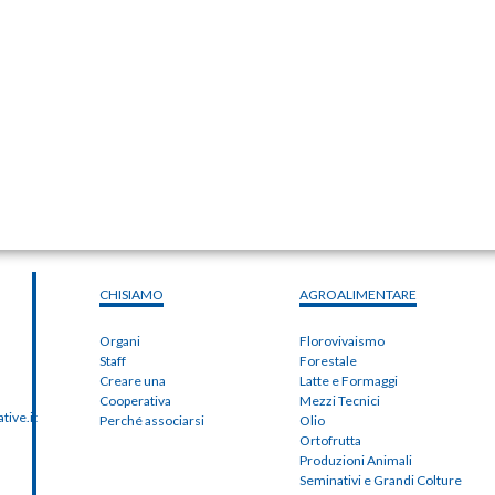
CHISIAMO
AGROALIMENTARE
Organi
Florovivaismo
Staff
Forestale
Creare una
Latte e Formaggi
Cooperativa
Mezzi Tecnici
ive.it
Perché associarsi
Olio
Ortofrutta
Produzioni Animali
Seminativi e Grandi Colture