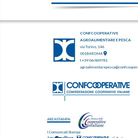
CONFCOOPERATIVE
AGROALIMENTARE E PESCA
via Torino, 146
00184 ROMA
t +39 06/469781
agroalimentarepesca@confcooperat
AREASTAMPA
I Comunicati Stampa
Agroalimentare