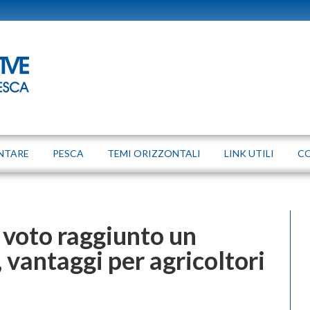
NTARE
PESCA
TEMI ORIZZONTALI
LINK UTILI
C
l voto raggiunto un
 vantaggi per agricoltori