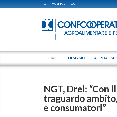
PEC
WEBMAIL
LOGIN
HOME
CHI SIAMO
AGROALIME
NGT, Drei: “Con i
traguardo ambito,
e consumatori”