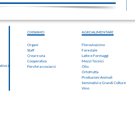
CHISIAMO
AGROALIMENTARE
Organi
Florovivaismo
Staff
Forestale
Creare una
Latte e Formaggi
Cooperativa
Mezzi Tecnici
ive.it
Perché associarsi
Olio
Ortofrutta
Produzioni Animali
Seminativi e Grandi Colture
Vino