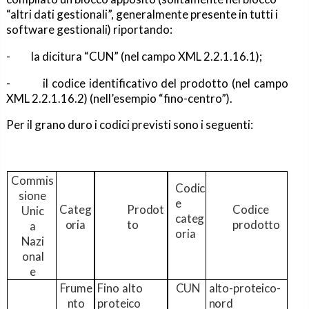
“altri dati gestionali”, generalmente presente in tutti i
software gestionali) riportando:
-
la dicitura “CUN” (nel campo XML 2.2.1.16.1); ­
-
il codice identificativo del prodotto (nel campo
XML 2.2.1.16.2) (nell’esempio “fino-centro”).
Per il grano duro i codici previsti sono i seguenti:
Commis
Codic
sione
e
Categ
Prodot
Codice
Unic
categ
oria
to
prodotto
a
oria
Nazi
onal
e
Frume
Fino
alto
CUN
alto-proteico-
nto
proteico
nord