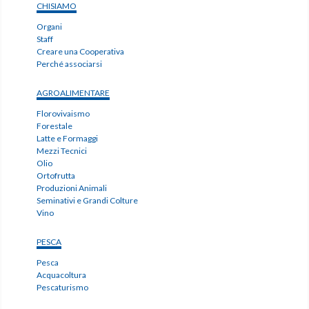
CHISIAMO
Organi
Staff
Creare una Cooperativa
Perché associarsi
AGROALIMENTARE
Florovivaismo
Forestale
Latte e Formaggi
Mezzi Tecnici
Olio
Ortofrutta
Produzioni Animali
Seminativi e Grandi Colture
Vino
PESCA
Pesca
Acquacoltura
Pescaturismo