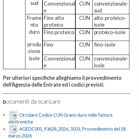
sud
Convenzional
CUN
convenzionale-
e
sud
Frume
Fino
alto
CUN
alto-proteico-
nto
proteico
isole
duro
Fino
proteico
CUN
proteico-
isole
produ
Fino
CUN
fino-
isole
zione
isole
Convenzional
CUN
convenzionale-
e
isole
Per ulteriori specifiche alleghiamo il provvedimento
dell’Agenzia delle Entrate ed i codici previsti.
Documenti da scaricare
Circolare Codice CUN Grano duro nelle fatture
elettroniche
AGEDC001_93628_2026_3103_Provvedimento del 18
marzo 2026