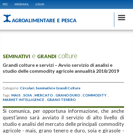
PEC
WEBMAIL
LOGIN
AGROALIMENTARE E PESCA
SEMINATIVI e GRANDI colture
Grandi colture e servizi – Avvio servizio di analisi e
studio delle commodity agricole annualità 2018/2019
Categorie:
Circolari
,
Seminativi e Grandi Colture
Tags:
MAIS
,
SOIA
,
MERCATO
,
GRANO DURO
,
COMMODITY
,
MARKET INTELLIGENCE
,
GRANO TENERO
Si comunica, per opportuna informazione, che anche
quest’anno sarà avviato il servizio di alto livello di
studio e analisi del mercato delle principali commodity
agricole - mais, grano tenero e duro, soia e girasole -