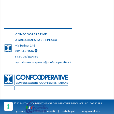
CONFCOOPERATIVE
AGROALIMENTARE E PESCA
via Torino, 146
00184 ROMA
t +39 06/469781
agroalimentarepesca@confcooperative.it
© 2026 CONFCOOPERATIVE AGROALIMENTARE PESCA - CF : 80156250583
privacy
|
cookie
|
crediti
|
note legali
|
mappa del sito