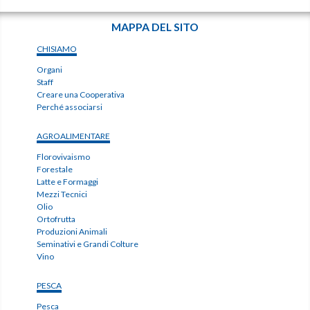
MAPPA DEL SITO
CHISIAMO
Organi
Staff
Creare una Cooperativa
Perché associarsi
AGROALIMENTARE
Florovivaismo
Forestale
Latte e Formaggi
Mezzi Tecnici
Olio
Ortofrutta
Produzioni Animali
Seminativi e Grandi Colture
Vino
PESCA
Pesca