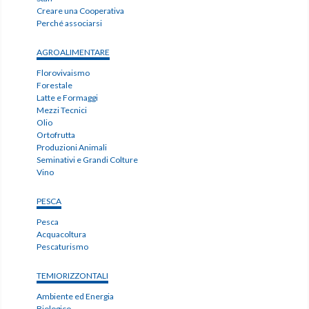
Creare una Cooperativa
Perché associarsi
AGROALIMENTARE
Florovivaismo
Forestale
Latte e Formaggi
Mezzi Tecnici
Olio
Ortofrutta
Produzioni Animali
Seminativi e Grandi Colture
Vino
PESCA
Pesca
Acquacoltura
Pescaturismo
TEMIORIZZONTALI
Ambiente ed Energia
Biologico