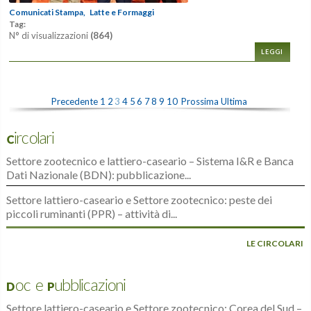
Comunicati Stampa,
Latte e Formaggi
Tag:
N° di visualizzazioni
(864)
LEGGI
Precedente
1
2
3
4
5
6
7
8
9
10
Prossima
Ultima
Circolari
Settore zootecnico e lattiero-caseario – Sistema I&R e Banca
Dati Nazionale (BDN): pubblicazione...
Settore lattiero-caseario e Settore zootecnico: peste dei
piccoli ruminanti (PPR) – attività di...
LE CIRCOLARI
Doc e Pubblicazioni
Settore lattiero-caseario e Settore zootecnico: Corea del Sud –