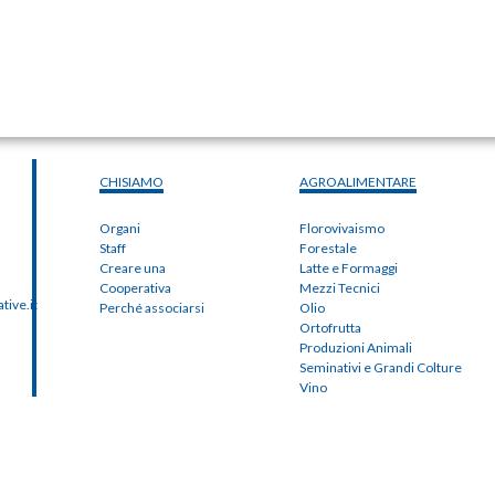
CHISIAMO
AGROALIMENTARE
Organi
Florovivaismo
Staff
Forestale
Creare una
Latte e Formaggi
Cooperativa
Mezzi Tecnici
ive.it
Perché associarsi
Olio
Ortofrutta
Produzioni Animali
Seminativi e Grandi Colture
Vino