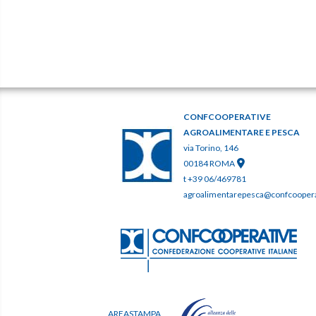
CONFCOOPERATIVE
AGROALIMENTARE E PESCA
via Torino, 146
00184 ROMA
t +39 06/469781
agroalimentarepesca@confcooperat
AREASTAMPA