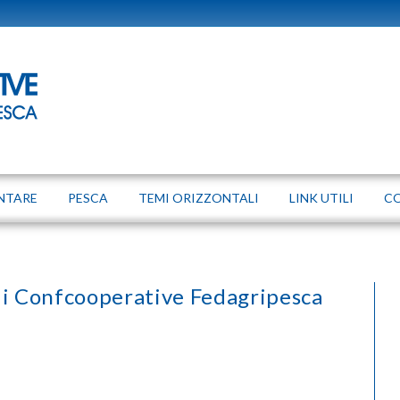
NTARE
PESCA
TEMI ORIZZONTALI
LINK UTILI
C
di Confcooperative Fedagripesca