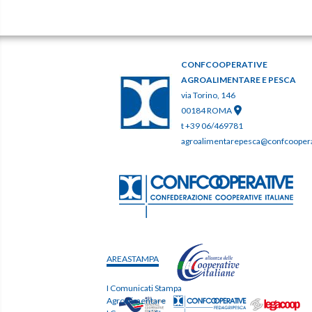
CONFCOOPERATIVE
AGROALIMENTARE E PESCA
via Torino, 146
00184 ROMA
t +39 06/469781
agroalimentarepesca@confcooperat
AREASTAMPA
I Comunicati Stampa
Agroalimentare