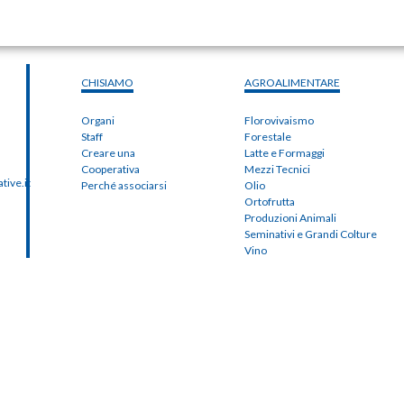
CHISIAMO
AGROALIMENTARE
Organi
Florovivaismo
Staff
Forestale
Creare una
Latte e Formaggi
Cooperativa
Mezzi Tecnici
ive.it
Perché associarsi
Olio
Ortofrutta
Produzioni Animali
Seminativi e Grandi Colture
Vino