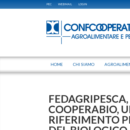
PEC
WEBMAIL
LOGIN
HOME
CHI SIAMO
AGROALIME
FEDAGRIPESCA, 
COOPERABIO, U
RIFERIMENTO P