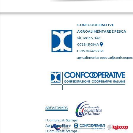
CONFCOOPERATIVE
AGROALIMENTARE E PESCA
via Torino, 146
00184 ROMA
t +39 06/469781
agroalimentarepesca@confcooperat
AREASTAMPA
I Comunicati Stampa
Agroalimentare
I Comunicati Stampa