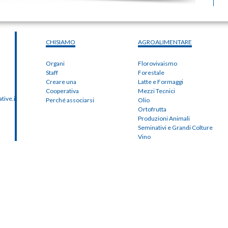
CHISIAMO
AGROALIMENTARE
Organi
Florovivaismo
Staff
Forestale
Creare una
Latte e Formaggi
Cooperativa
Mezzi Tecnici
ive.it
Perché associarsi
Olio
Ortofrutta
Produzioni Animali
Seminativi e Grandi Colture
Vino