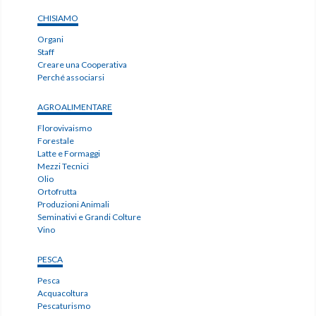
CHISIAMO
Organi
Staff
Creare una Cooperativa
Perché associarsi
AGROALIMENTARE
Florovivaismo
Forestale
Latte e Formaggi
Mezzi Tecnici
Olio
Ortofrutta
Produzioni Animali
Seminativi e Grandi Colture
Vino
PESCA
Pesca
Acquacoltura
Pescaturismo