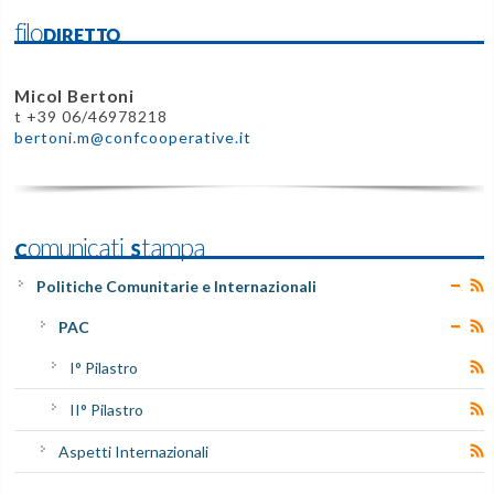
filoDIRETTO
Micol Bertoni
t +39 06/46978218
bertoni.m@confcooperative.it
Comunicati Stampa
Politiche Comunitarie e Internazionali
PAC
I° Pilastro
II° Pilastro
Aspetti Internazionali