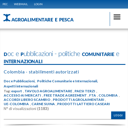
PEC
WEBMAIL
LOGIN
AGROALIMENTARE E PESCA
Doc e Pubblicazioni - politiche COMUNITARIE e
INTERNAZIONALI
Colombia - stabilimenti autorizzati
Doc e Pubblicazioni,
Politiche Comunitarie e Internazionali,
Aspetti internazionali
Tag:
export
,
TAVOLO AGROALIMENTARE
,
PAESI TERZI
,
ACCESSO AI MERCATI
,
FREE TRADE AGREEMENT
,
FTA
,
COLOMBIA
,
ACCORDI LIBERO SCAMBIO
,
PRODOTTI AGROLAIMENTARI
,
UE-COLOMBIA
,
CARNE SUINA
,
PRODOTTI LATTIERO CASEARI
N° di visualizzazioni
(1183)
LEGGI