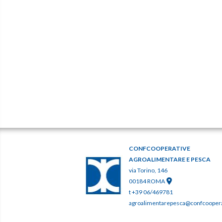
CONFCOOPERATIVE
AGROALIMENTARE E PESCA
via Torino, 146
00184 ROMA
t +39 06/469781
agroalimentarepesca@confcooperat