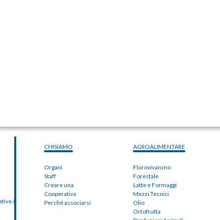
CHISIAMO
AGROALIMENTARE
Organi
Florovivaismo
Staff
Forestale
Creare una
Latte e Formaggi
Cooperativa
Mezzi Tecnici
ive.it
Perché associarsi
Olio
Ortofrutta