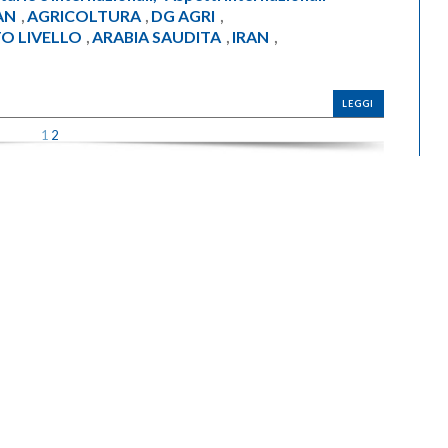
AN
AGRICOLTURA
DG AGRI
,
,
,
O LIVELLO
ARABIA SAUDITA
IRAN
,
,
,
LEGGI
1
2