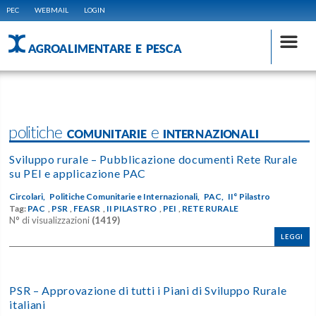
PEC
WEBMAIL
LOGIN
AGROALIMENTARE E PESCA
politiche COMUNITARIE e INTERNAZIONALI
Sviluppo rurale – Pubblicazione documenti Rete Rurale
su PEI e applicazione PAC
Circolari,
Politiche Comunitarie e Internazionali,
PAC,
II° Pilastro
Tag:
PAC
,
PSR
,
FEASR
,
II PILASTRO
,
PEI
,
RETE RURALE
N° di visualizzazioni
(1419)
LEGGI
PSR – Approvazione di tutti i Piani di Sviluppo Rurale
italiani