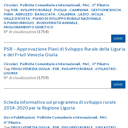
Circolari,
Politiche Comunitarie e Internazionali,
PAC,
II° Pilastro
Tag:
PSR
,
SVILUPPO RURALE
,
PUGLIA
,
CAMPANIA
,
GESTIONE RISCHI
,
PSRN
,
ABRUZZO
,
BASILICATA
,
CALABRIA
,
LAZIO
,
SICILIA
,
VALLE D’AOSTA
,
PIANO DI SVILUPPO RURALE NAZIONALE
,
IL PIANO IRRIGUO
,
BIODIVERSITÀ ANIMALE
,
MIGLIORAMENTO GENETICO
N° di visualizzazioni
(1754)
LEGGI
PSR – Approvazione Piani di Sviluppo Rurale della Liguria
e del Friuli Venezia Giulia
Circolari,
Politiche Comunitarie e Internazionali,
PAC,
II° Pilastro
Tag:
FRIULI VENEZIA GIULIA
,
PSR
,
SVILUPPO RURALE
,
II PILASTRO
,
LIGURIA
N° di visualizzazioni
(1759)
LEGGI
Scheda informativa sul programma di sviluppo rurale
2014-2020 per la Regione Liguria
Doc e Pubblicazioni,
Politiche Comunitarie e Internazionali,
PAC,
II° Pilastro
Tag:
FRIULI VENEZIA GIULIA
,
PSR
,
SVILUPPO RURALE
,
II PILASTRO
,