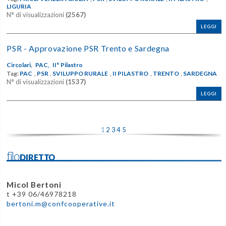
LIGURIA
N° di visualizzazioni
(2567)
LEGGI
PSR - Approvazione PSR Trento e Sardegna
Circolari,
PAC,
II° Pilastro
Tag:
PAC
,
PSR
,
SVILUPPO RURALE
,
II PILASTRO
,
TRENTO
,
SARDEGNA
N° di visualizzazioni
(1537)
LEGGI
1
2
3
4
5
filoDIRETTO
Micol Bertoni
t +39 06/46978218
bertoni.m@confcooperative.it