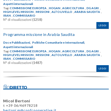
Aspetti internazionali
Tag:
COMMISSIONE EUROPEA
,
HOGAN
,
AGRICOLTURA
,
DG AGRI
,
HIGH LEVEL MISSION
,
MISSIONI
,
ALTO LIVELLO
,
ARABIA SAUDITA
,
IRAN
,
COMMISSARIO
N° di visualizzazioni
(1258)
LEGGI
Programma missione in Arabia Saudita
Doc e Pubblicazioni,
Politiche Comunitarie e Internazionali,
Aspetti internazionali
Tag:
COMMISSIONE EUROPEA
,
HOGAN
,
AGRICOLTURA
,
DG AGRI
,
HIGH LEVEL MISSION
,
MISSIONI
,
ALTO LIVELLO
,
ARABIA SAUDITA
,
IRAN
,
COMMISSARIO
N° di visualizzazioni
(1487)
LEGGI
filoDIRETTO
Micol Bertoni
t +39 06/46978218
bertoni.m@confcooperative.it