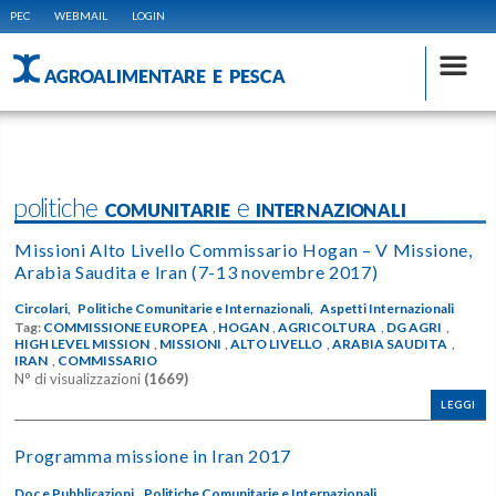
PEC
WEBMAIL
LOGIN
AGROALIMENTARE E PESCA
politiche COMUNITARIE e INTERNAZIONALI
Missioni Alto Livello Commissario Hogan – V Missione,
Arabia Saudita e Iran (7-13 novembre 2017)
Circolari,
Politiche Comunitarie e Internazionali,
Aspetti Internazionali
Tag:
COMMISSIONE EUROPEA
,
HOGAN
,
AGRICOLTURA
,
DG AGRI
,
HIGH LEVEL MISSION
,
MISSIONI
,
ALTO LIVELLO
,
ARABIA SAUDITA
,
IRAN
,
COMMISSARIO
N° di visualizzazioni
(1669)
LEGGI
Programma missione in Iran 2017
Doc e Pubblicazioni,
Politiche Comunitarie e Internazionali,