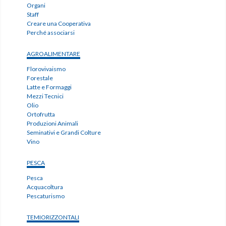
Organi
Staff
Creare una Cooperativa
Perché associarsi
AGROALIMENTARE
Florovivaismo
Forestale
Latte e Formaggi
Mezzi Tecnici
Olio
Ortofrutta
Produzioni Animali
Seminativi e Grandi Colture
Vino
PESCA
Pesca
Acquacoltura
Pescaturismo
TEMIORIZZONTALI