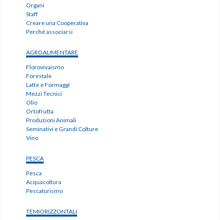
Organi
Staff
Creare una Cooperativa
Perché associarsi
AGROALIMENTARE
Florovivaismo
Forestale
Latte e Formaggi
Mezzi Tecnici
Olio
Ortofrutta
Produzioni Animali
Seminativi e Grandi Colture
Vino
PESCA
Pesca
Acquacoltura
Pescaturismo
TEMIORIZZONTALI