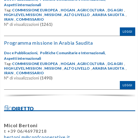
Aspetti internazionali
Tag:
COMMISSIONE EUROPEA
,
HOGAN
,
AGRICOLTURA
,
DG AGRI
,
HIGH LEVEL MISSION
,
MISSIONI
,
ALTO LIVELLO
,
ARABIA SAUDITA
,
IRAN
,
COMMISSARIO
N° di visualizzazioni
(1261)
LEGGI
Programma missione in Arabia Saudita
Doc e Pubblicazioni,
Politiche Comunitarie e Internazionali,
Aspetti internazionali
Tag:
COMMISSIONE EUROPEA
,
HOGAN
,
AGRICOLTURA
,
DG AGRI
,
HIGH LEVEL MISSION
,
MISSIONI
,
ALTO LIVELLO
,
ARABIA SAUDITA
,
IRAN
,
COMMISSARIO
N° di visualizzazioni
(1490)
LEGGI
filoDIRETTO
Micol Bertoni
t +39 06/46978218
bertoni.m@confcooperative.it