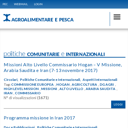
PEC
WEBMAIL
LOGIN
AGROALIMENTARE E PESCA
politiche COMUNITARIE e INTERNAZIONALI
Missioni Alto Livello Commissario Hogan – V Missione,
Arabia Saudita e Iran (7-13 novembre 2017)
Circolari,
Politiche Comunitarie e Internazionali,
Aspetti Internazionali
Tag:
COMMISSIONE EUROPEA
,
HOGAN
,
AGRICOLTURA
,
DG AGRI
,
HIGH LEVEL MISSION
,
MISSIONI
,
ALTO LIVELLO
,
ARABIA SAUDITA
,
IRAN
,
COMMISSARIO
N° di visualizzazioni
(1671)
LEGGI
Programma missione in Iran 2017
Doc e Pubblicazioni,
Politiche Comunitarie e Internazionali,