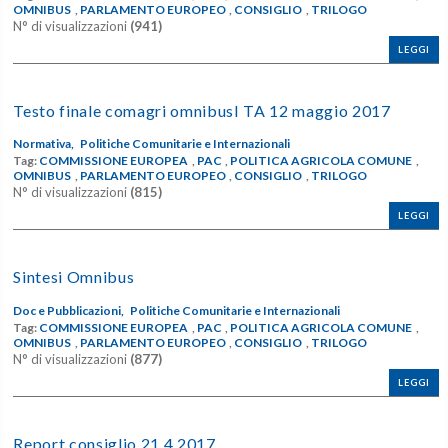
OMNIBUS
,
PARLAMENTO EUROPEO
,
CONSIGLIO
,
TRILOGO
N° di visualizzazioni
(941)
LEGGI
T​e​s​t​o​ ​f​i​n​a​l​e​ ​c​o​m​a​g​r​i​ ​o​m​n​i​b​u​s​I ​T​A 12 maggio 2017
Normativa,
Politiche Comunitarie e Internazionali
Tag:
COMMISSIONE EUROPEA
,
PAC
,
POLITICA AGRICOLA COMUNE
,
OMNIBUS
,
PARLAMENTO EUROPEO
,
CONSIGLIO
,
TRILOGO
N° di visualizzazioni
(815)
LEGGI
Sintesi Omnibus
Doc e Pubblicazioni,
Politiche Comunitarie e Internazionali
Tag:
COMMISSIONE EUROPEA
,
PAC
,
POLITICA AGRICOLA COMUNE
,
OMNIBUS
,
PARLAMENTO EUROPEO
,
CONSIGLIO
,
TRILOGO
N° di visualizzazioni
(877)
LEGGI
Report consiglio 21 4 2017