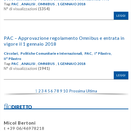
Tag:
PAC
,
ANALISI
,
OMNIBUS
,
1 GENNAIO 2018
N° di visualizzazioni
(1354)
LEGGI
PAC – Approvazione regolamento Omnibus e entrata in
vigore il 1 gennaio 2018
Circolari,
Politiche Comunitarie e Internazionali,
PAC,
I° Pilastro,
II° Pilastro
Tag:
PAC
,
ANALISI
,
OMNIBUS
,
1 GENNAIO 2018
N° di visualizzazioni
(1941)
LEGGI
1
2
3
4
5
6
7
8
9
10
Prossima
Ultima
filoDIRETTO
Micol Bertoni
t +39 06/46978218