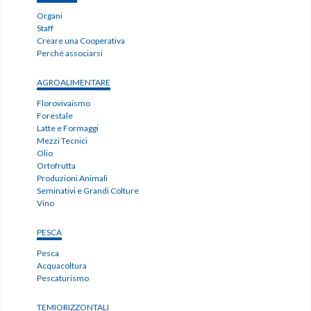
Organi
Staff
Creare una Cooperativa
Perché associarsi
AGROALIMENTARE
Florovivaismo
Forestale
Latte e Formaggi
Mezzi Tecnici
Olio
Ortofrutta
Produzioni Animali
Seminativi e Grandi Colture
Vino
PESCA
Pesca
Acquacoltura
Pescaturismo
TEMIORIZZONTALI