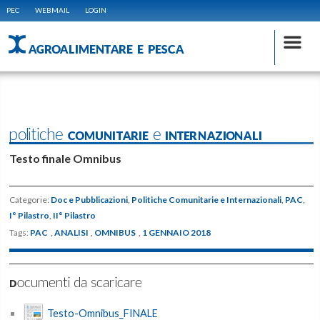
PEC
WEBMAIL
LOGIN
AGROALIMENTARE E PESCA
politiche COMUNITARIE e INTERNAZIONALI
Testo finale Omnibus
Categorie:
Doc e Pubblicazioni
,
Politiche Comunitarie e Internazionali
,
PAC
,
I° Pilastro
,
II° Pilastro
Tags:
PAC
,
ANALISI
,
OMNIBUS
,
1 GENNAIO 2018
Documenti da scaricare
Testo-Omnibus_FINALE