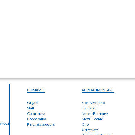
CHISIAMO
AGROALIMENTARE
Organi
Florovivaismo
Staff
Forestale
Creare una
Latte e Formaggi
Cooperativa
Mezzi Tecnici
ive.it
Perché associarsi
Olio
Ortofrutta