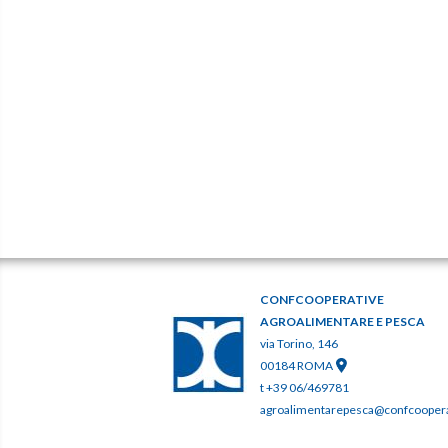
CONFCOOPERATIVE
AGROALIMENTARE E PESCA
via Torino, 146
00184 ROMA
t +39 06/469781
agroalimentarepesca@confcooperat