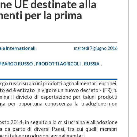
ine UE destinate alla
menti per la prima
 e Internazionali
,
martedì 7 giugno 2016
MBARGO RUSSO
,
PRODOTTI AGRICOLI
,
RUSSIA
,
argo russo su alcuni prodotti agroalimentari europei,
to ed è entrato in vigore un nuovo decreto - (FR) n.
a il divieto di esportazione per taluni prodotti
llega per opportuna conoscenza la traduzione non
osto 2014, in seguito alla crisi ucraina e all'adozione
ia da parte di diversi Paesi, tra cui quelli membri
ne di talune produzioni agroalimentari.