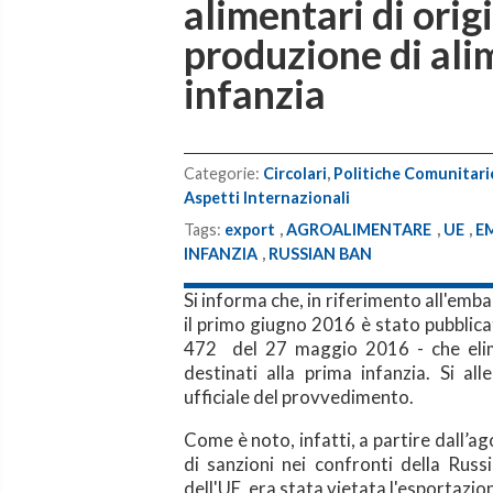
alimentari di orig
produzione di ali
infanzia
Categorie:
Circolari
,
Politiche Comunitarie
Aspetti Internazionali
Tags:
export
,
AGROALIMENTARE
,
UE
,
E
INFANZIA
,
RUSSIAN BAN
Si informa che, in riferimento all'emb
il primo giugno 2016 è stato pubblica
472 del 27 maggio 2016 - che elimin
destinati alla prima infanzia. Si a
ufficiale del provvedimento.
Come è noto, infatti, a partire dall’ag
di
sanzioni nei confronti della Russ
dell'UE, era
stata vietata l'esportazio