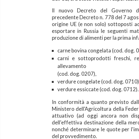
Il nuovo Decreto del Governo de
precedente
Decreto n. 778 del 7 agost
origine UE (e non
solo) sottoposti a
esportare in Russia le
seguenti mate
produzione di alimenti per
la prima inf
carne bovina congelata (cod. dog. 
carni e sottoprodotti freschi, re
allevamento
(cod. dog. 0207),
verdure congelate (cod. dog. 0710)
verdure essiccate (cod. dog. 0712).
In conformità a quanto previsto dal
Ministero dell'Agricoltura della Fed
attuativo (ad oggi ancora non disp
dell'effettiva destinazione della merc
nonché determinare le quote per l'i
del provvedimento.