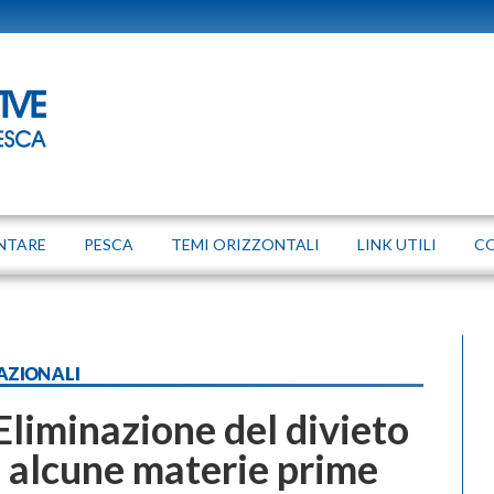
NTARE
PESCA
TEMI ORIZZONTALI
LINK UTILI
C
AZIONALI
liminazione del divieto
i alcune materie prime