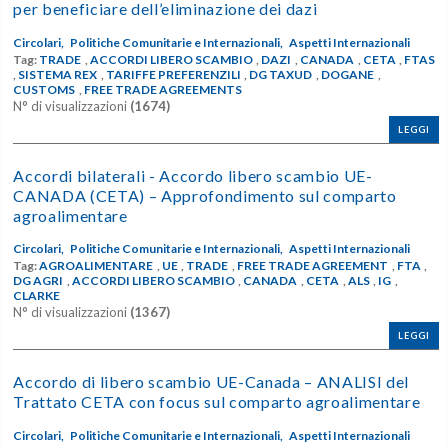
per beneficiare dell’eliminazione dei dazi
Circolari,
Politiche Comunitarie e Internazionali,
Aspetti Internazionali
Tag:
TRADE
,
ACCORDI LIBERO SCAMBIO
,
DAZI
,
CANADA
,
CETA
,
FTAS
,
SISTEMA REX
,
TARIFFE PREFERENZILI
,
DG TAXUD
,
DOGANE
,
CUSTOMS
,
FREE TRADE AGREEMENTS
N° di visualizzazioni
(1674)
LEGGI
Accordi bilaterali - Accordo libero scambio UE-
CANADA (CETA) – Approfondimento sul comparto
agroalimentare
Circolari,
Politiche Comunitarie e Internazionali,
Aspetti Internazionali
Tag:
AGROALIMENTARE
,
UE
,
TRADE
,
FREE TRADE AGREEMENT
,
FTA
,
DG AGRI
,
ACCORDI LIBERO SCAMBIO
,
CANADA
,
CETA
,
ALS
,
IG
,
CLARKE
N° di visualizzazioni
(1367)
LEGGI
Accordo di libero scambio UE-Canada – ANALISI del
Trattato CETA con focus sul comparto agroalimentare
Circolari,
Politiche Comunitarie e Internazionali,
Aspetti Internazionali