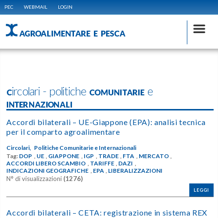
PEC
WEBMAIL
LOGIN
AGROALIMENTARE E PESCA
Circolari - politiche COMUNITARIE e
INTERNAZIONALI
Accordi bilaterali – UE-Giappone (EPA): analisi tecnica
per il comparto agroalimentare
Circolari,
Politiche Comunitarie e Internazionali
Tag:
DOP
,
UE
,
GIAPPONE
,
IGP
,
TRADE
,
FTA
,
MERCATO
,
ACCORDI LIBERO SCAMBIO
,
TARIFFE
,
DAZI
,
INDICAZIONI GEOGRAFICHE
,
EPA
,
LIBERALIZZAZIONI
N° di visualizzazioni
(1276)
LEGGI
Accordi bilaterali – CETA: registrazione in sistema REX