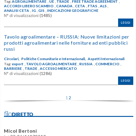
Tag:
AGROALIMENTARE
,
UE
,
TRADE
,
FREE TRADE AGREEMENT
,
ACCORDI LIBERO SCAMBIO
,
CANADA
,
CETA
,
FTAS
,
ALS
,
ANALISI CETA
,
IG
,
GIS
,
INDICAZIONI GEOGRAFICHE
N° di visualizzazioni
(1485)
LEGGI
Tavolo agroalimentare – RUSSIA: Nuove limitazioni per
prodotti agroalimentari nelle forniture ad enti pubblici
russi
Circolari,
Politiche Comunitarie e Internazionali,
Aspetti Internazionali
Tag:
export
,
TAVOLO AGROALIMENTARE
,
RUSSIA
,
COMMERCIO
,
BARRIERE
,
TRADE
,
ACCESSO MERCATO
N° di visualizzazioni
(1286)
LEGGI
1
2
filoDIRETTO
Micol Bertoni