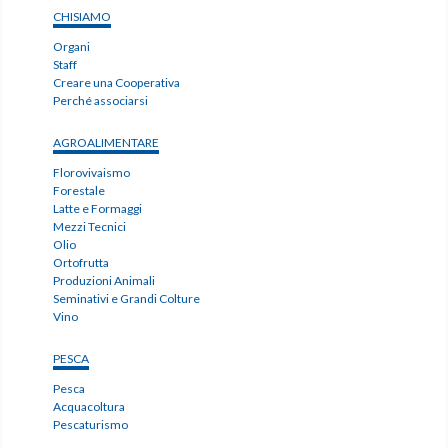
CHISIAMO
Organi
Staff
Creare una Cooperativa
Perché associarsi
AGROALIMENTARE
Florovivaismo
Forestale
Latte e Formaggi
Mezzi Tecnici
Olio
Ortofrutta
Produzioni Animali
Seminativi e Grandi Colture
Vino
PESCA
Pesca
Acquacoltura
Pescaturismo