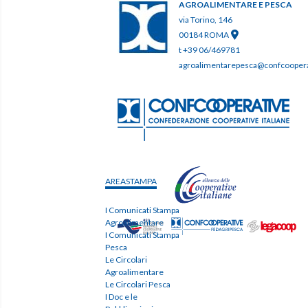
AGROALIMENTARE E PESCA
via Torino, 146
00184 ROMA
t +39 06/469781
agroalimentarepesca@confcooperat
AREASTAMPA
I Comunicati Stampa
Agroalimentare
I Comunicati Stampa
Pesca
Le Circolari
Agroalimentare
Le Circolari Pesca
I Doc e le