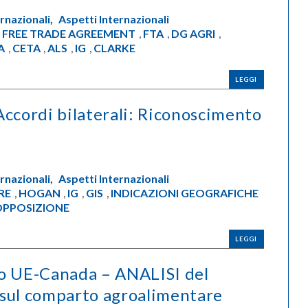
rnazionali,
Aspetti Internazionali
FREE TRADE AGREEMENT
FTA
DG AGRI
,
,
,
,
A
CETA
ALS
IG
CLARKE
,
,
,
,
LEGGI
Accordi bilaterali: Riconoscimento
rnazionali,
Aspetti Internazionali
RE
HOGAN
IG
GIS
INDICAZIONI GEOGRAFICHE
,
,
,
,
PPOSIZIONE
LEGGI
io UE-Canada – ANALISI del
 sul comparto agroalimentare