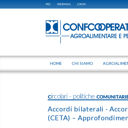
PEC
WEBMAIL
LOGIN
HOME
CHI SIAMO
AGROALIME
Circolari - politiche COMUNITAR
Accordi bilaterali - Ac
(CETA) – Approfondimen