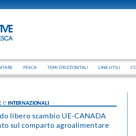
NTARE
PESCA
TEMI ORIZZONTALI
LINK UTILI
C
IE e INTERNAZIONALI
cordo libero scambio UE-CANADA
to sul comparto agroalimentare