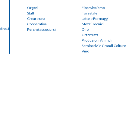
Organi
Florovivaismo
Staff
Forestale
Creare una
Latte e Formaggi
Cooperativa
Mezzi Tecnici
ive.it
Perché associarsi
Olio
Ortofrutta
Produzioni Animali
Seminativi e Grandi Colture
Vino