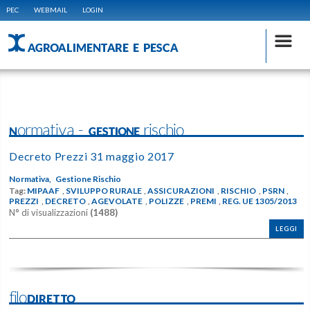
PEC
WEBMAIL
LOGIN
AGROALIMENTARE E PESCA
Normativa - GESTIONE rischio
Decreto Prezzi 31 maggio 2017
Normativa,
Gestione Rischio
Tag:
MIPAAF
,
SVILUPPO RURALE
,
ASSICURAZIONI
,
RISCHIO
,
PSRN
,
PREZZI
,
DECRETO
,
AGEVOLATE
,
POLIZZE
,
PREMI
,
REG. UE 1305/2013
N° di visualizzazioni
(1488)
LEGGI
filoDIRETTO