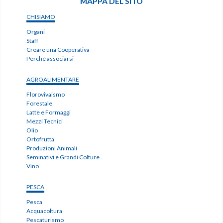
MAPPA DEL SITO
CHISIAMO
Organi
Staff
Creare una Cooperativa
Perché associarsi
AGROALIMENTARE
Florovivaismo
Forestale
Latte e Formaggi
Mezzi Tecnici
Olio
Ortofrutta
Produzioni Animali
Seminativi e Grandi Colture
Vino
PESCA
Pesca
Acquacoltura
Pescaturismo