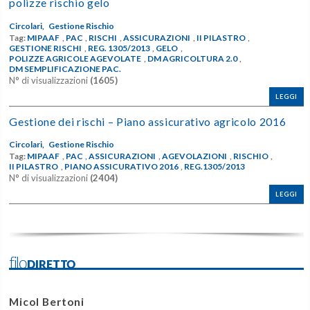
polizze rischio gelo
Circolari,
Gestione Rischio
Tag:
MIPAAF
,
PAC
,
RISCHI
,
ASSICURAZIONI
,
II PILASTRO
,
GESTIONE RISCHI
,
REG. 1305/2013
,
GELO
,
POLIZZE AGRICOLE AGEVOLATE
,
DM AGRICOLTURA 2.0
,
DM SEMPLIFICAZIONE PAC.
N° di visualizzazioni
(1605)
LEGGI
Gestione dei rischi – Piano assicurativo agricolo 2016
Circolari,
Gestione Rischio
Tag:
MIPAAF
,
PAC
,
ASSICURAZIONI
,
AGEVOLAZIONI
,
RISCHIO
,
II PILASTRO
,
PIANO ASSICURATIVO 2016
,
REG.1305/2013
N° di visualizzazioni
(2404)
LEGGI
filoDIRETTO
Micol Bertoni