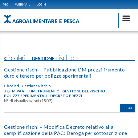
PEC
WEBMAIL
LOGIN
AGROALIMENTARE E PESCA
Circolari - GESTIONE rischio
Gestione rischi – Pubblicazione DM prezzi frumento
duro e tenero per polizze sperimentali
Circolari,
Gestione Rischio
Tag:
MIPAAF
,
DM
,
FRUMENTO
,
GESTIONE DEL RISCHIO
,
POLIZZE SPERIMENTALI
,
DECRETO PREZZI
N° di visualizzazioni
(1507)
LEGGI
Gestione rischi – Modifica Decreto relativo alla
semplificazione della PAC: Deroga per sottoscrizione