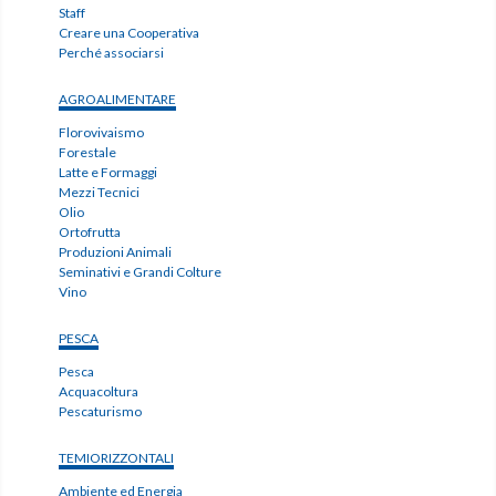
Staff
Creare una Cooperativa
Perché associarsi
AGROALIMENTARE
Florovivaismo
Forestale
Latte e Formaggi
Mezzi Tecnici
Olio
Ortofrutta
Produzioni Animali
Seminativi e Grandi Colture
Vino
PESCA
Pesca
Acquacoltura
Pescaturismo
TEMIORIZZONTALI
Ambiente ed Energia