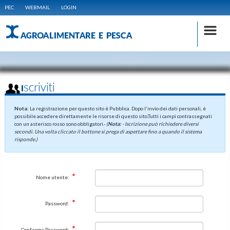
PEC
WEBMAIL
LOGIN
AGROALIMENTARE E PESCA
Iscriviti
Nota:
La registrazione per questo sito è Pubblica. Dopo l'invio dei dati personali, è
possibile accedere direttamente le risorse di questo sito.Tutti i campi contrassegnati
con un asterisco rosso sono obbligatori.-
(
Nota:
- Iscrizione può richiedere diversi
secondi. Una volta cliccato il bottone si prega di aspettare fino a quando il sistema
risponde.)
Nome utente:
Password:
Conferma Password: