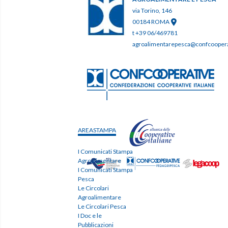
via Torino, 146
00184 ROMA
t +39 06/469781
agroalimentarepesca@confcooperat
AREASTAMPA
I Comunicati Stampa
Agroalimentare
I Comunicati Stampa
Pesca
Le Circolari
Agroalimentare
Le Circolari Pesca
I Doc e le
Pubblicazioni