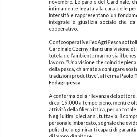
novembre. Le parole del Cardinale, ch
intimamente legata alla cura delle per
intensità e rappresentano un fondamen
integrale e giustizia sociale che 
cooperativo.
Confcooperative FedAgriPesca sottoli
Cardinale Czerny rilanci una visione eti
tutela dell’ambiente marino sia il bene
lavoro. “Una visione che coincide pien
della pesca, chiamate a coniugare sosten
tradizioni produttive”, afferma Paolo
T
Fedagripesca.
A conferma della rilevanza del settore,
di cui 19.000 a tempo pieno, mentre ol
attività della filiera ittica, per un tot
Negli ultimi dieci anni, tuttavia, il comp
personale imbarcato, segnale che eviden
politiche lungimiranti capaci di garant
di lavoro dignitose.