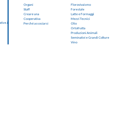
Organi
Florovivaismo
Staff
Forestale
Creare una
Latte e Formaggi
Cooperativa
Mezzi Tecnici
ive.it
Perché associarsi
Olio
Ortofrutta
Produzioni Animali
Seminativi e Grandi Colture
Vino