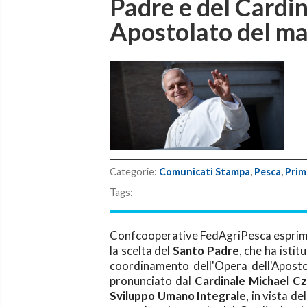
Padre e del Cardi
Apostolato del m
Categorie:
Comunicati Stampa
,
Pesca
,
Prim
Tags:
C
onfcooperative FedAgriPesca esprime
la scelta del
Santo Padre
, che ha isti
coordinamento dell'Opera dell'Aposto
pronunciato dal
Cardinale Michael Cz
Sviluppo Umano Integrale
, in vista d