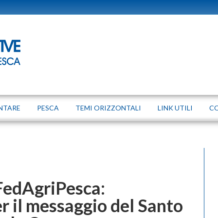
NTARE
PESCA
TEMI ORIZZONTALI
LINK UTILI
C
FedAgriPesca:
 il messaggio del Santo