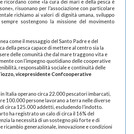
e ricordano come «la cura dei mari e della pesca è
sone», risuonano per l’associazione con particolare
tale richiamo ai valori di dignità umana, sviluppo
da sempre sostengono la missione del movimento
nea come il messaggio del Santo Padre e del
ca della pesca capace di mettere al centro sia la
ssere delle comunità che dal mare traggono vita e
amente con l’impegno quotidiano delle cooperative
ibilità, responsabilità sociale e continuità delle
iozzo, vicepresidente Confcooperative
 in Italia operano circa 22.000 pescatori imbarcati,
tre 100.000 persone lavorano a terra nelle diverse
ale di circa 125.000 addetti, escludendo l’indotto.
arto ha registrato un calo di circa il 16% del
zia la necessità di un sostegno più forte e di
ire ricambio generazionale, innovazione e condizioni