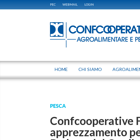
PEC
WEBMAIL
LOGIN
HOME
CHI SIAMO
AGROALIME
PESCA
Confcooperative 
apprezzamento per