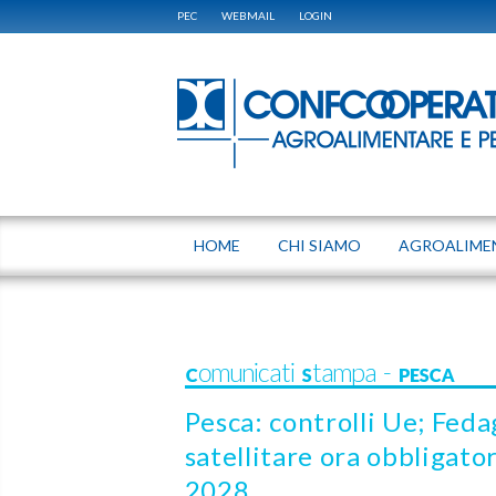
PEC
WEBMAIL
LOGIN
HOME
CHI SIAMO
AGROALIME
Comunicati Stampa - PESCA
Pesca: controlli Ue; Fed
satellitare ora obbligato
2028