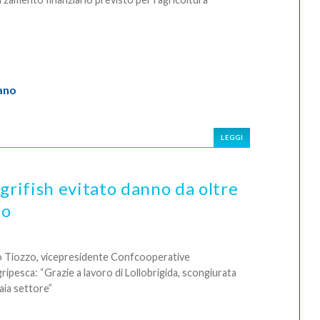
ano
LEGGI
grifish evitato danno da oltre
eo
 Tiozzo, vicepresidente Confcooperative
ripesca: “Grazie a lavoro di Lollobrigida, scongiurata
ia settore”