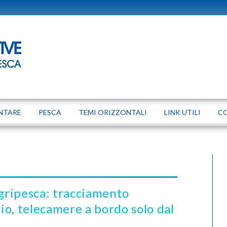
NTARE
PESCA
TEMI ORIZZONTALI
LINK UTILI
C
agripesca: tracciamento
rio, telecamere a bordo solo dal