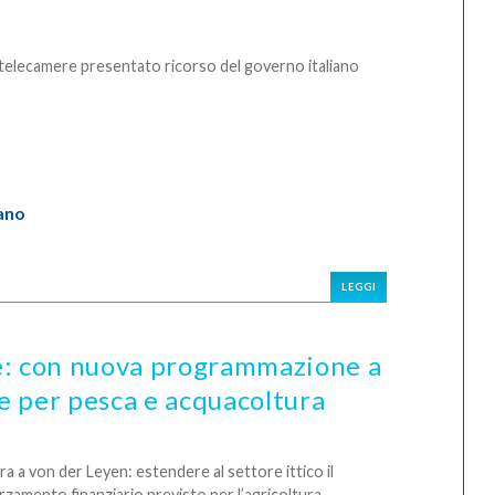
 telecamere presentato ricorso del governo italiano
ano
LEGGI
e: con nuova programmazione a
se per pesca e acquacoltura
ra a von der Leyen: estendere al settore ittico il
rzamento finanziario previsto per l’agricoltura