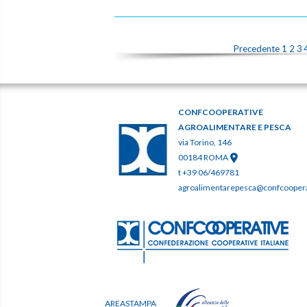
Precedente
1
2
3
CONFCOOPERATIVE
AGROALIMENTARE E PESCA
via Torino, 146
00184 ROMA
t +39 06/469781
agroalimentarepesca@confcooperat
AREASTAMPA