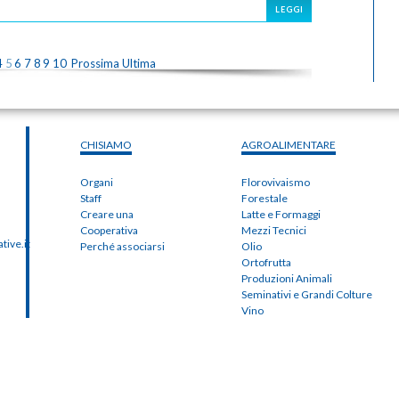
LEGGI
4
5
6
7
8
9
10
Prossima
Ultima
CHISIAMO
AGROALIMENTARE
Organi
Florovivaismo
Staff
Forestale
Creare una
Latte e Formaggi
Cooperativa
Mezzi Tecnici
ive.it
Perché associarsi
Olio
Ortofrutta
Produzioni Animali
Seminativi e Grandi Colture
Vino