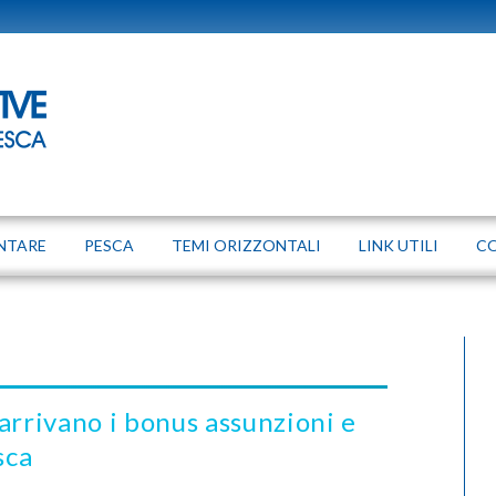
NTARE
PESCA
TEMI ORIZZONTALI
LINK UTILI
C
arrivano i bonus assunzioni e
sca