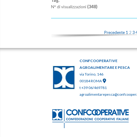
Tag:
(348)
N° di visualizzazioni
Precedente
1
2
3
CONFCOOPERATIVE
AGROALIMENTARE E PESCA
via Torino, 146
00184 ROMA
t +39 06/469781
agroalimentarepesca@confcooperat