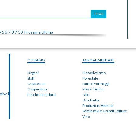
LEGGI
4
5
6
7
8
9
10
Prossima
Ultima
CHISIAMO
AGROALIMENTARE
Organi
Florovivaismo
Staff
Forestale
Creare una
Latte e Formaggi
Cooperativa
Mezzi Tecnici
ive.it
Perché associarsi
Olio
Ortofrutta
Produzioni Animali
Seminativi e Grandi Colture
Vino