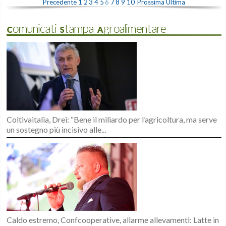
Precedente
1
2
3
4
5
6
7
8
9
10
Prossima
Ultima
Comunicati Stampa Agroalimentare
Coltivaitalia, Drei: “Bene il miliardo per l’agricoltura, ma serve
un sostegno più incisivo alle...
Caldo estremo, Confcooperative, allarme allevamenti: Latte in