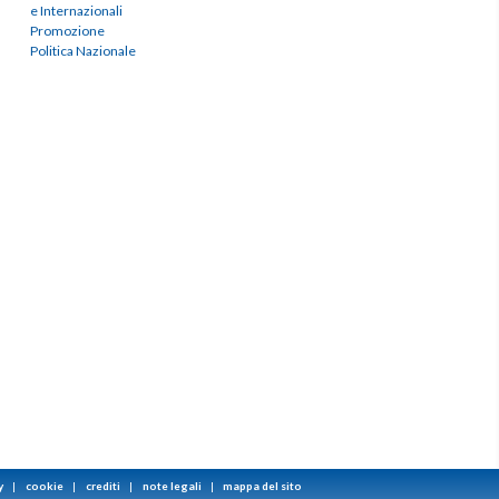
e Internazionali
Promozione
Politica Nazionale
y
|
cookie
|
crediti
|
note legali
|
mappa del sito