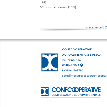
Tag:
(333)
N° di visualizzazioni
Precedente
1
2
CONFCOOPERATIVE
AGROALIMENTARE E PESCA
via Torino, 146
00184 ROMA
t +39 06/469781
agroalimentarepesca@confcooperat