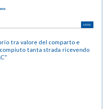
ano
LEGGI
brio tra valore del comparto e
a compiuto tanta strada ricevendo
AC”