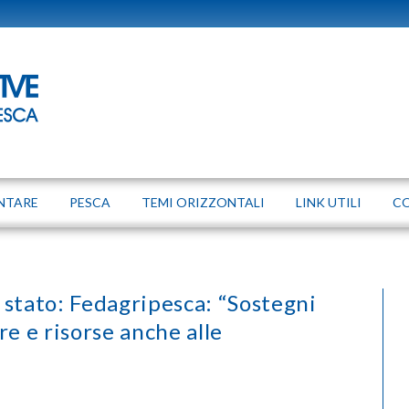
NTARE
PESCA
TEMI ORIZZONTALI
LINK UTILI
C
di stato: Fedagripesca: “Sostegni
re e risorse anche alle