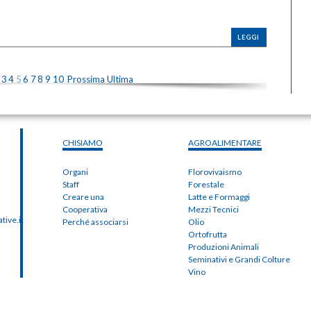
LEGGI
3
4
5
6
7
8
9
10
Prossima
Ultima
CHISIAMO
AGROALIMENTARE
Organi
Florovivaismo
Staff
Forestale
Creare una
Latte e Formaggi
Cooperativa
Mezzi Tecnici
ive.it
Perché associarsi
Olio
Ortofrutta
Produzioni Animali
Seminativi e Grandi Colture
Vino