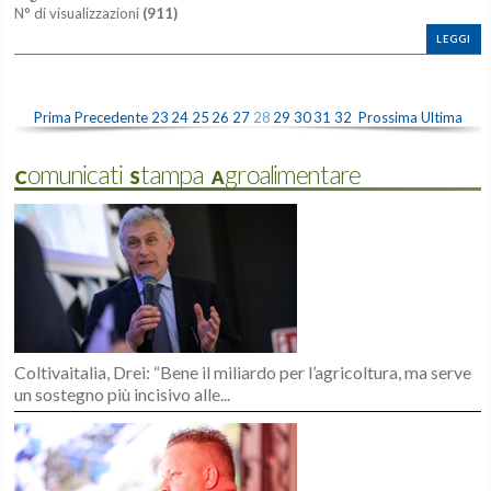
N° di visualizzazioni
(911)
LEGGI
Prima
Precedente
23
24
25
26
27
28
29
30
31
32
Prossima
Ultima
Comunicati Stampa Agroalimentare
Coltivaitalia, Drei: “Bene il miliardo per l’agricoltura, ma serve
un sostegno più incisivo alle...