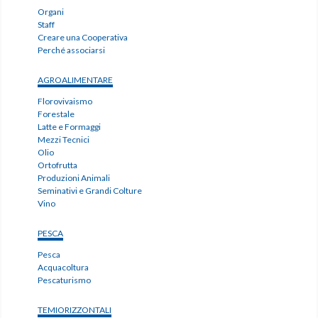
Organi
Staff
Creare una Cooperativa
Perché associarsi
AGROALIMENTARE
Florovivaismo
Forestale
Latte e Formaggi
Mezzi Tecnici
Olio
Ortofrutta
Produzioni Animali
Seminativi e Grandi Colture
Vino
PESCA
Pesca
Acquacoltura
Pescaturismo
TEMIORIZZONTALI