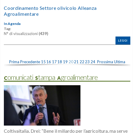
Coordinamento Settore olivicolo Alleanza
Agroalimentare
In Agenda
Tag:
N° di visualizzazioni
(439)
LEGGI
Prima
Precedente
15
16
17
18
19
20
21
22
23
24
Prossima
Ultima
Comunicati Stampa Agroalimentare
Coltivaitalia, Drei: “Bene il miliardo per l’agricoltura, ma serve