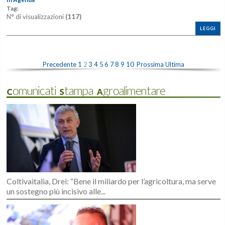
Tag:
N° di visualizzazioni
(117)
LEGGI
Precedente
1
2
3
4
5
6
7
8
9
10
Prossima
Ultima
Comunicati Stampa Agroalimentare
Coltivaitalia, Drei: “Bene il miliardo per l’agricoltura, ma serve
un sostegno più incisivo alle...