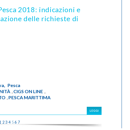
esca 2018: indicazioni e
azione delle richieste di
va,
Pesca
NITÀ
CIGS ON LINE
,
,
TO
PESCA MARITTIMA
,
LEGGI
1
2
3
4
5
6
7