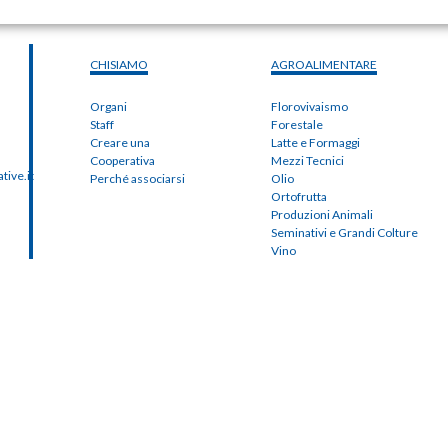
CHISIAMO
AGROALIMENTARE
Organi
Florovivaismo
Staff
Forestale
Creare una
Latte e Formaggi
Cooperativa
Mezzi Tecnici
ive.it
Perché associarsi
Olio
Ortofrutta
Produzioni Animali
Seminativi e Grandi Colture
Vino