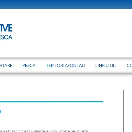
NTARE
PESCA
TEMI ORIZZONTALI
LINK UTILI
C
9
i a strascico e/o volante e circuizione nei giorni