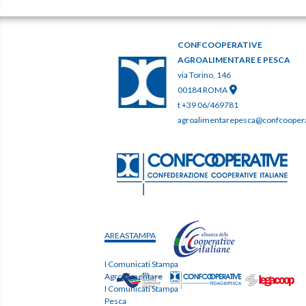
CONFCOOPERATIVE
AGROALIMENTARE E PESCA
via Torino, 146
00184 ROMA
t +39 06/469781
agroalimentarepesca@confcooperat
AREASTAMPA
I Comunicati Stampa
Agroalimentare
I Comunicati Stampa
Pesca