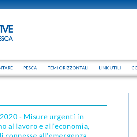
NTARE
PESCA
TEMI ORIZZONTALI
LINK UTILI
C
020 - Misure urgenti in
no al lavoro e all'economia,
ali connesse all'emergenza