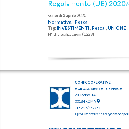
Regolamento (UE) 2020
venerdì 3 aprile 2020
Normativa,
Pesca
INVESTIMENTI
Pesca
UNIONE
Tag:
,
,
(1223)
N° di visualizzazioni
CONFCOOPERATIVE
AGROALIMENTARE E PESCA
via Torino, 146
00184 ROMA
t +39 06/469781
agroalimentarepesca@confcooperat