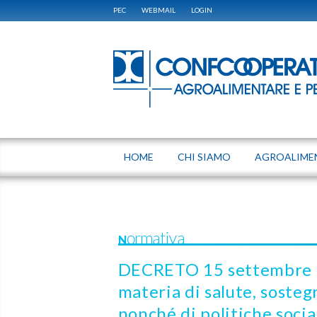
PEC
WEBMAIL
LOGIN
HOME
CHI SIAMO
AGROALIME
Normativa
DECRETO 15 settembre 2
materia di salute, sosteg
nonché di politiche soci